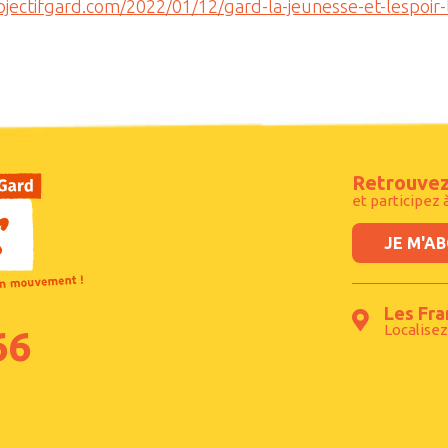
jectifgard.com/2022/01/12/gard-la-jeunesse-et-lespoir-
Retrouvez
et participez 
JE M'A
Les Fra
Localisez
66