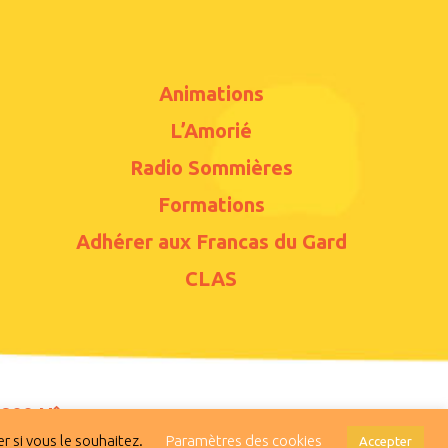
Animations
L’Amorié
Radio Sommières
Formations
Adhérer aux Francas du Gard
CLAS
30900 Nîmes
r si vous le souhaitez.
Paramètres des cookies
itique d'utilisation des cookies
Accepter