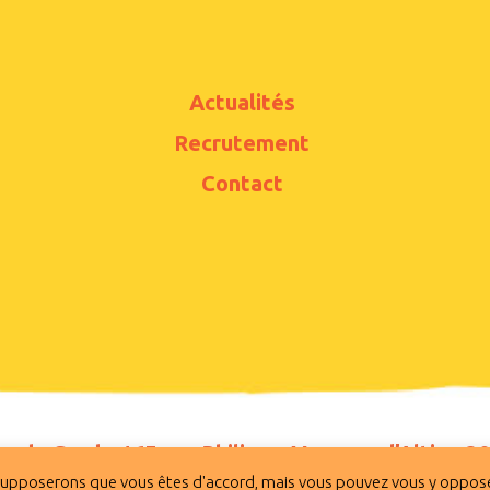
Actualités
Recrutement
Contact
s du Gard - 165 rue Philippe Maupas - l’Altis - 
 supposerons que vous êtes d'accord, mais vous pouvez vous y oppose
 du Gard -
Crédits
-
Mentions légales
-
Politique de confidentialité
-
Pol