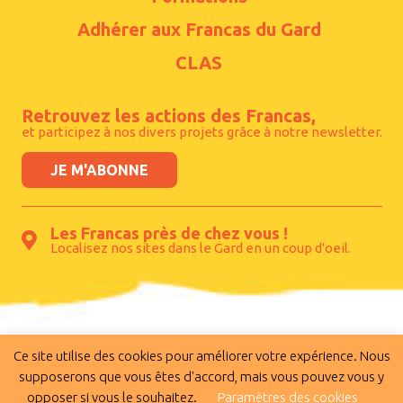
Adhérer aux Francas du Gard
CLAS
Retrouvez les actions des Francas,
et participez à nos divers projets grâce à notre newsletter.
JE M'ABONNE
Les Francas près de chez vous !
Localisez nos sites dans le Gard en un coup d'oeil.
Les Francas du Gard - 165 rue Philippe Maupas
Ce site utilise des cookies pour améliorer votre expérience. Nous
supposerons que vous êtes d'accord, mais vous pouvez vous y
- l’Altis - 30900 Nîmes
opposer si vous le souhaitez.
Paramètres des cookies