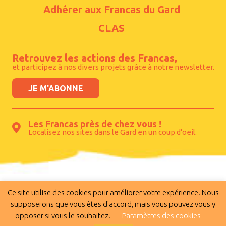
Adhérer aux Francas du Gard
CLAS
Retrouvez les actions des Francas,
et participez à nos divers projets grâce à notre newsletter.
JE M'ABONNE
Les Francas près de chez vous !
Localisez nos sites dans le Gard en un coup d'oeil.
Les Francas du Gard - 165 rue Philippe Maupas
Ce site utilise des cookies pour améliorer votre expérience. Nous
supposerons que vous êtes d'accord, mais vous pouvez vous y
- l’Altis - 30900 Nîmes
opposer si vous le souhaitez.
Paramètres des cookies
Copyright © 2020 Les Francas du Gard -
Crédits
-
Mentions légales
-